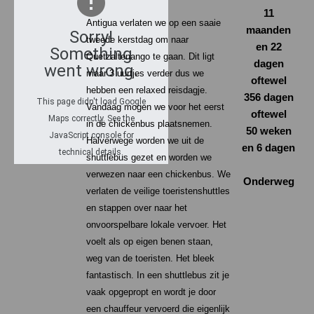
11
Antigua verlaten we op een saaie
maanden
Sorry!
tweede kerstdag om naar
en 22
Something
Quetzaltenango te gaan. Dit ligt
dagen
went wrong.
maar 3 uurtjes verder dus we
oftewel
hebben een relaxed reisdagje.
356 dagen
This page didn't load Google
Vandaag mogen we voor het eerst
oftewel
Maps correctly. See the
in de chickenbus plaatsnemen.
50 weken
JavaScript console for
Halverwege worden we uit de
en 6 dagen
technical details.
shuttlebus gezet en worden we
verwezen naar een chickenbus. We
Onderweg
verlaten de veilige toeristenshuttles
en stappen over naar het
onvoorspelbare lokale vervoer. Het
voelt als op eigen benen staan,
weg van de toeristen. Het bleek
fantastisch. In een shuttlebus zit je
vaak opgepropt en wordt je door
een chauffeur vervoerd die eigenlijk