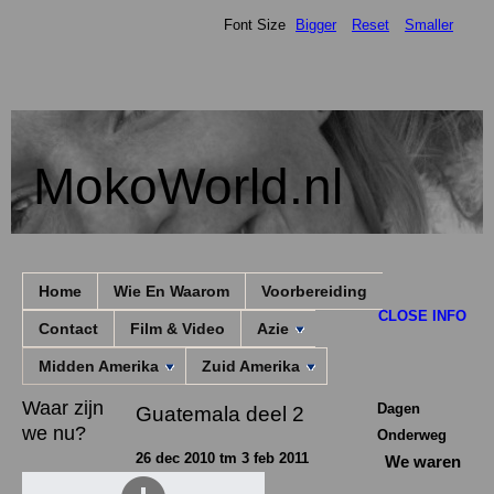
Font Size
Bigger
Reset
Smaller
MokoWorld.nl
Home
Wie En Waarom
Voorbereiding
CLOSE INFO
Contact
Film & Video
Azie
Midden Amerika
Zuid Amerika
Waar zijn
Dagen
Guatemala deel 2
we nu?
Onderweg
26 dec 2010 tm 3 feb 2011
We waren