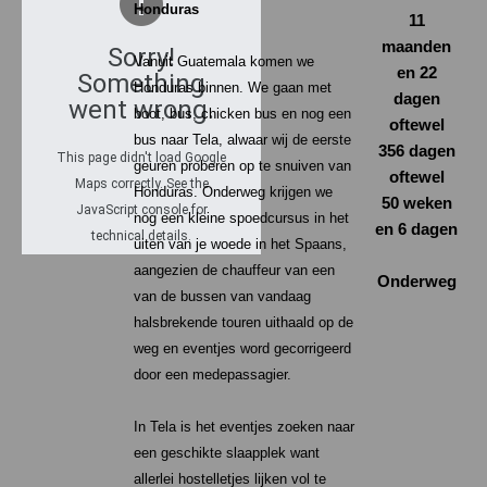
Honduras
11
maanden
Sorry!
Vanuit Guatemala komen we
en 22
Something
Honduras binnen. We gaan met
dagen
went wrong.
boot, bus, chicken bus en nog een
oftewel
bus naar Tela, alwaar wij de eerste
356 dagen
This page didn't load Google
geuren proberen op te snuiven van
oftewel
Maps correctly. See the
Honduras. Onderweg krijgen we
50 weken
JavaScript console for
nog een kleine spoedcursus in het
en 6 dagen
technical details.
uiten van je woede in het Spaans,
aangezien de chauffeur van een
Onderweg
van de bussen van vandaag
halsbrekende touren uithaald op de
weg en eventjes word gecorrigeerd
door een medepassagier.
In Tela is het eventjes zoeken naar
een geschikte slaapplek want
allerlei hostelletjes lijken vol te