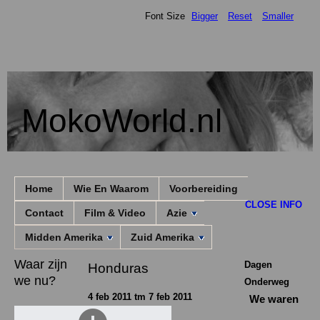
Font Size
Bigger
Reset
Smaller
MokoWorld.nl
Home
Wie En Waarom
Voorbereiding
CLOSE INFO
Contact
Film & Video
Azie
Midden Amerika
Zuid Amerika
Waar zijn
Dagen
Honduras
we nu?
Onderweg
4 feb 2011 tm 7 feb 2011
We waren